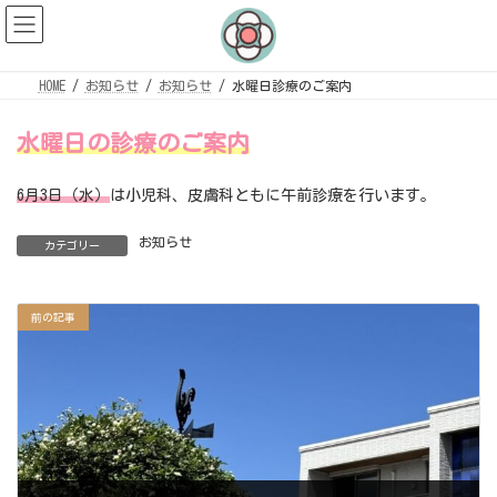
コ
ナ
ン
ビ
テ
ゲ
ン
ー
ツ
シ
へ
ョ
HOME
お知らせ
お知らせ
水曜日診療のご案内
ス
ン
キ
に
ッ
移
水曜日の診療のご案内
プ
動
6月3日（水）
は小児科、皮膚科ともに午前診療を行います。
お知らせ
カテゴリー
前の記事