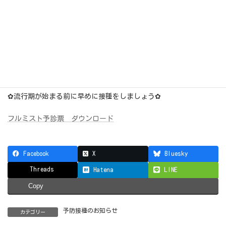
症の方がいる場合
・喘息症状が出ている方
・妊婦・授乳中の方
※他のワクチンとの接種間隔に制限はありません。
✿流行期が始まる前に早めに接種をしましょう✿
フルミスト予診票 ダウンロード
Facebook
X
Bluesky
Threads
Hatena
LINE
Copy
予防接種のお知らせ
カテゴリー