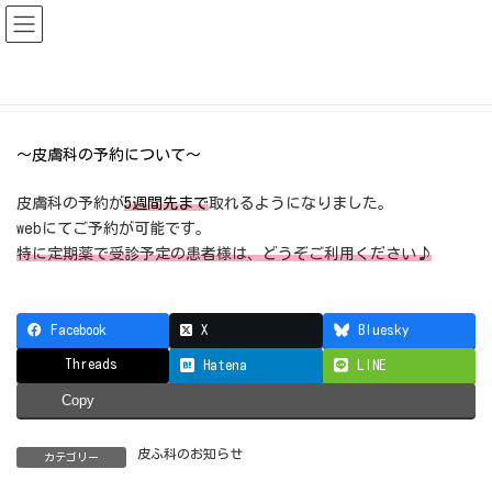
コ
ナ
ン
ビ
テ
ゲ
ン
ー
ツ
シ
へ
ョ
HOME
お知らせ
皮ふ科のお知らせ
ス
ン
皮膚科の予約について（予約取得できる期間を延長しました）
キ
に
ッ
移
プ
動
～皮膚科の予約について～
皮膚科の予約が
5週間先まで
取れるようになりました。
webにてご予約が可能です。
特に定期薬で受診予定の患者様は、どうぞご利用ください♪
Facebook
X
Bluesky
Threads
Hatena
LINE
Copy
皮ふ科のお知らせ
カテゴリー